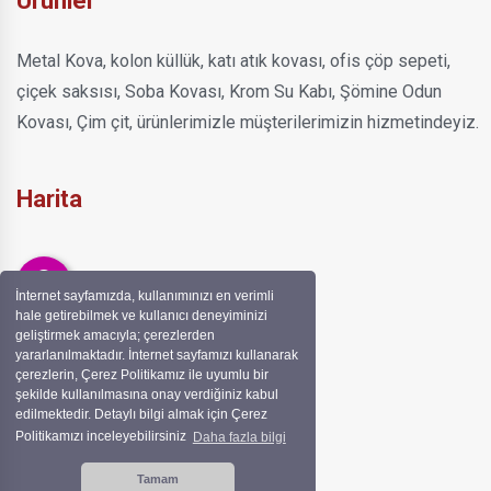
Ürünler
Metal Kova, kolon küllük, katı atık kovası, ofis çöp sepeti,
çiçek saksısı, Soba Kovası, Krom Su Kabı, Şömine Odun
Kovası, Çim çit, ürünlerimizle müşterilerimizin hizmetindeyiz.
Harita
İnternet sayfamızda, kullanımınızı en verimli
hale getirebilmek ve kullanıcı deneyiminizi
geliştirmek amacıyla; çerezlerden
yararlanılmaktadır. İnternet sayfamızı kullanarak
çerezlerin, Çerez Politikamız ile uyumlu bir
şekilde kullanılmasına onay verdiğiniz kabul
edilmektedir. Detaylı bilgi almak için Çerez
Politikamızı inceleyebilirsiniz
Daha fazla bilgi
Tamam